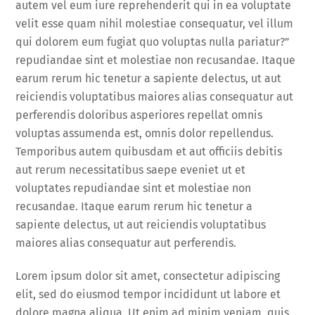
autem vel eum iure reprehenderit qui in ea voluptate
velit esse quam nihil molestiae consequatur, vel illum
qui dolorem eum fugiat quo voluptas nulla pariatur?”
repudiandae sint et molestiae non recusandae. Itaque
earum rerum hic tenetur a sapiente delectus, ut aut
reiciendis voluptatibus maiores alias consequatur aut
perferendis doloribus asperiores repellat omnis
voluptas assumenda est, omnis dolor repellendus.
Temporibus autem quibusdam et aut officiis debitis
aut rerum necessitatibus saepe eveniet ut et
voluptates repudiandae sint et molestiae non
recusandae. Itaque earum rerum hic tenetur a
sapiente delectus, ut aut reiciendis voluptatibus
maiores alias consequatur aut perferendis.
Lorem ipsum dolor sit amet, consectetur adipiscing
elit, sed do eiusmod tempor incididunt ut labore et
dolore magna aliqua. Ut enim ad minim veniam, quis