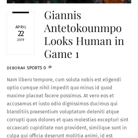
Giannis
Antetokounmpo
APRIL
22
Looks Human in
2019
Game 1
SPORTS
0
DEBORAH
Nam libero tempore, cum soluta nobis est eligendi
optio cumque nihil impedit quo minus id quod
maxime placeat facere possimus. At vero eos et
accusamus et iusto odio dignissimos ducimus qui
blanditiis praesentium voluptatum deleniti atque
corrupti quos dolores et quas molestias excepturi sint
occaecati cupiditate non provident, similique sunt in
culpa qui officia deserunt mollitia animi, id est