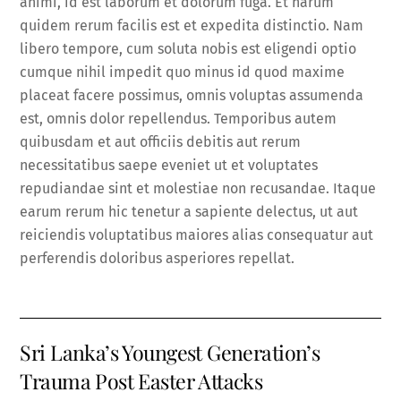
animi, id est laborum et dolorum fuga. Et harum
quidem rerum facilis est et expedita distinctio. Nam
libero tempore, cum soluta nobis est eligendi optio
cumque nihil impedit quo minus id quod maxime
placeat facere possimus, omnis voluptas assumenda
est, omnis dolor repellendus. Temporibus autem
quibusdam et aut officiis debitis aut rerum
necessitatibus saepe eveniet ut et voluptates
repudiandae sint et molestiae non recusandae. Itaque
earum rerum hic tenetur a sapiente delectus, ut aut
reiciendis voluptatibus maiores alias consequatur aut
perferendis doloribus asperiores repellat.
Sri Lanka’s Youngest Generation’s
Trauma Post Easter Attacks