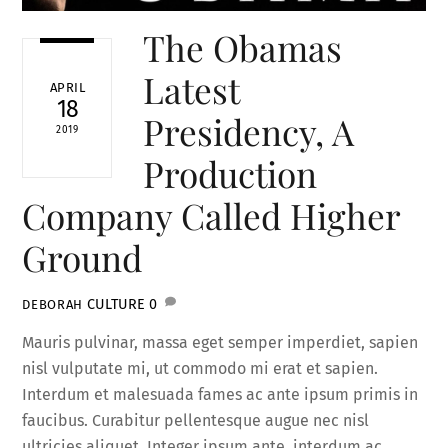
The Obamas
Latest
APRIL
18
Presidency, A
2019
Production
Company Called Higher
Ground
CULTURE
0
DEBORAH
Mauris pulvinar, massa eget semper imperdiet, sapien
nisl vulputate mi, ut commodo mi erat et sapien.
Interdum et malesuada fames ac ante ipsum primis in
faucibus. Curabitur pellentesque augue nec nisl
ultricies aliquet. Integer ipsum ante, interdum ac